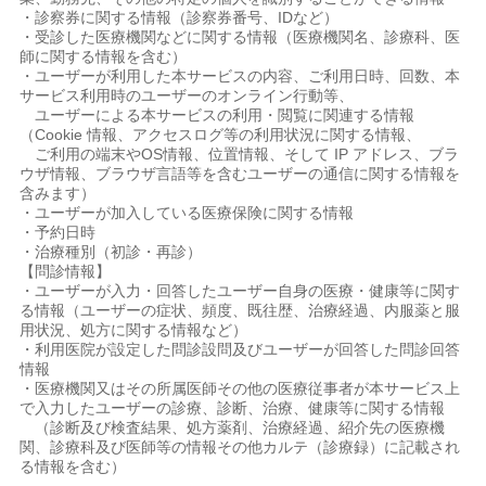
・診察券に関する情報（診察券番号、IDなど）
・受診した医療機関などに関する情報（医療機関名、診療科、医
師に関する情報を含む）
・ユーザーが利用した本サービスの内容、ご利用日時、回数、本
サービス利用時のユーザーのオンライン行動等、
ユーザーによる本サービスの利用・閲覧に関連する情報
（Cookie 情報、アクセスログ等の利用状況に関する情報、
ご利用の端末やOS情報、位置情報、そして IP アドレス、ブラ
ウザ情報、ブラウザ言語等を含むユーザーの通信に関する情報を
含みます）
・ユーザーが加入している医療保険に関する情報
・予約日時
・治療種別（初診・再診）
【問診情報】
・ユーザーが入力・回答したユーザー自身の医療・健康等に関す
る情報（ユーザーの症状、頻度、既往歴、治療経過、内服薬と服
用状況、処方に関する情報など）
・利用医院が設定した問診設問及びユーザーが回答した問診回答
情報
・医療機関又はその所属医師その他の医療従事者が本サービス上
で入力したユーザーの診療、診断、治療、健康等に関する情報
（診断及び検査結果、処方薬剤、治療経過、紹介先の医療機
関、診療科及び医師等の情報その他カルテ（診療録）に記載され
る情報を含む）