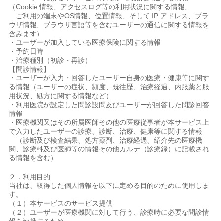
（Cookie 情報、アクセスログ等の利用状況に関する情報、
ご利用の端末やOS情報、位置情報、そして IP アドレス、ブラ
ウザ情報、ブラウザ言語等を含むユーザーの通信に関する情報を
含みます）
・ユーザーが加入している医療保険に関する情報
・予約日時
・治療種別（初診・再診）
【問診情報】
・ユーザーが入力・回答したユーザー自身の医療・健康等に関す
る情報（ユーザーの症状、頻度、既往歴、治療経過、内服薬と服
用状況、処方に関する情報など）
・利用医院が設定した問診設問及びユーザーが回答した問診回答
情報
・医療機関又はその所属医師その他の医療従事者が本サービス上
で入力したユーザーの診療、診断、治療、健康等に関する情報
（診断及び検査結果、処方薬剤、治療経過、紹介先の医療機
関、診療科及び医師等の情報その他カルテ（診療録）に記載され
る情報を含む）
２．利用目的
当社は、取得した個人情報を以下に定める目的のために使用しま
す。
（１）本サービスのサービス提供
（２）ユーザーが医療機関に対して行う、診療時に必要な問診情