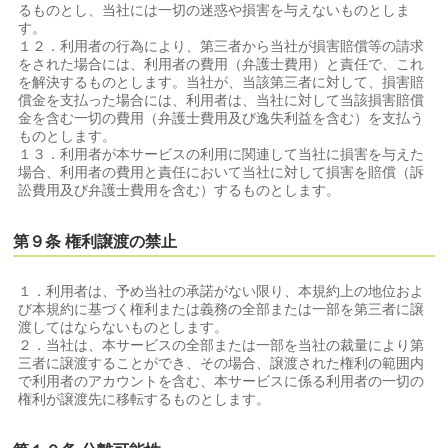
るものとし、当社には一切の迷惑や損害を与えないものとしま
す。
１２．利用者の行為により、第三者から当社が損害賠償等の請求
をされた場合には、利用者の費用（弁護士費用）と責任で、これ
を解決するものとします。当社が、当該第三者に対して、損害賠
償金を支払った場合には、利用者は、当社に対して当該損害賠償
金を含む一切の費用（弁護士費用及び逸失利益を含む）を支払う
ものとします。
１３．利用者が本サービスの利用に関連して当社に損害を与えた
場合、利用者の費用と責任において当社に対して損害を賠償（訴
訟費用及び弁護士費用を含む）するものとします。
第９条 権利譲渡の禁止
１．利用者は、予め当社の承諾がない限り、本規約上の地位およ
び本規約に基づく権利または義務の全部または一部を第三者に譲
渡してはならないものとします。
２．当社は、本サービスの全部または一部を当社の裁量により第
三者に譲渡することができ、その場合、譲渡された権利の範囲内
で利用者のアカウントを含む、本サービスに係る利用者の一切の
権利が譲渡先に移転するものとします。