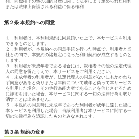
権、商標権その他の知的財産に関して法令により定められた権利
または法律上保護される利益に係る権利
第２条 本規約への同意
１．利用者は、本利用規約に同意頂いた上で、本サービスを利用
できるものとします。
２．利用者が、本規約への同意手続を行った時点で、利用者と当
社との間で、本規約の諸規定に従った利用契約が成立するものと
します。
３．利用者が未成年者である場合には、親権者その他の法定代理
人の同意を得たうえで、本サービスをご利用ください。
４．未成年者の利用者が、法定代理人の同意がないにもかかわら
ず同意があると偽りまたは年齢について成年と偽って本サービス
を利用した場合、その他行為能力者であることを信じさせるため
に詐術を用いた場合、本サービスに関する一切の法律行為を取り
消すことは出来ません。
５．本規約の同意時に未成年であった利用者が成年に達した後に
本サービスを利用した場合、当該利用者は本サービスに関する一
切の法律行為を追認したものとみなされます。
第３条 規約の変更