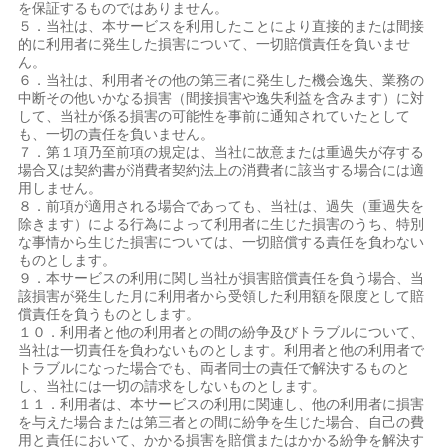
を保証するものではありません。
５．当社は、本サービスを利用したことにより直接的または間接
的に利用者に発生した損害について、一切賠償責任を負いませ
ん。
６．当社は、利用者その他の第三者に発生した機会逸失、業務の
中断その他いかなる損害（間接損害や逸失利益を含みます）に対
して、当社が係る損害の可能性を事前に通知されていたとして
も、一切の責任を負いません。
７．第１項乃至前項の規定は、当社に故意または重過失が存する
場合又は契約書が消費者契約法上の消費者に該当する場合には適
用しません。
８．前項が適用される場合であっても、当社は、過失（重過失を
除きます）による行為によって利用者に生じた損害のうち、特別
な事情から生じた損害については、一切賠償する責任を負わない
ものとします。
９．本サービスの利用に関し当社が損害賠償責任を負う場合、当
該損害が発生した月に利用者から受領した利用額を限度として賠
償責任を負うものとします。
１０．利用者と他の利用者との間の紛争及びトラブルについて、
当社は一切責任を負わないものとします。利用者と他の利用者で
トラブルになった場合でも、両者同士の責任で解決するものと
し、当社には一切の請求をしないものとします。
１１．利用者は、本サービスの利用に関連し、他の利用者に損害
を与えた場合または第三者との間に紛争を生じた場合、自己の費
用と責任において、かかる損害を賠償またはかかる紛争を解決す