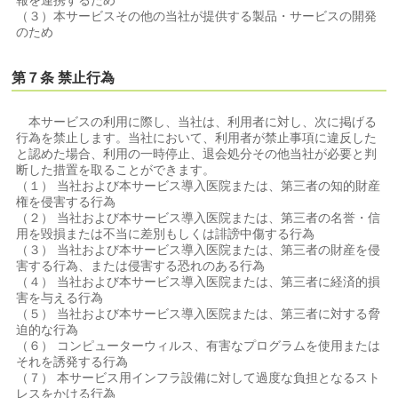
報を連携するため
（３）本サービスその他の当社が提供する製品・サービスの開発
のため
第７条 禁止行為
本サービスの利用に際し、当社は、利用者に対し、次に掲げる
行為を禁止します。当社において、利用者が禁止事項に違反した
と認めた場合、利用の一時停止、退会処分その他当社が必要と判
断した措置を取ることができます。
（１） 当社および本サービス導入医院または、第三者の知的財産
権を侵害する行為
（２） 当社および本サービス導入医院または、第三者の名誉・信
用を毀損または不当に差別もしくは誹謗中傷する行為
（３） 当社および本サービス導入医院または、第三者の財産を侵
害する行為、または侵害する恐れのある行為
（４） 当社および本サービス導入医院または、第三者に経済的損
害を与える行為
（５） 当社および本サービス導入医院または、第三者に対する脅
迫的な行為
（６） コンピューターウィルス、有害なプログラムを使用または
それを誘発する行為
（７） 本サービス用インフラ設備に対して過度な負担となるスト
レスをかける行為