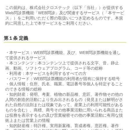
この規約は、株式会社クロステック（以下「当社」）が提供する
Web問診票機能「WEB問診」及び関連するサービス（「本サービ
ス」）をご利用いただく際の取扱いにつき定めるものです。本規
約に同意した上で本サービスをご利用ください。
第１条 定義
・本サービス：WEB問診票機能、及び、WEB問診票機能を通し
て提供されるサービス
・本コンテンツ：本コンテンツ上で提供される文字、音、静止
画、動画、ソフトウェアプログラム、コード等の総称
・利用者：本サービスを利用するすべての方
・パスワード：WEB問診票機能の利用者が固有に保持する暗号
・個人情報：住所、氏名、職業、電話番号等個人を特定すること
のできる情報の総称
・知的財産：発明、考案、植物の新品種、意匠、著作物その他の
人間の創造的活動により生み出されるもの（発見または解明がさ
れた自然の法則または現象であって、産業上の利用可能性がある
ものを含む）、商標、商号その他事業活動に用いられる商品また
は役務を表示するもの及び営業秘密その他の事業活動に有用な技
術上または営業上の情報
・知的財産権：特許権、実用新案権、育成者権、意匠権、著作