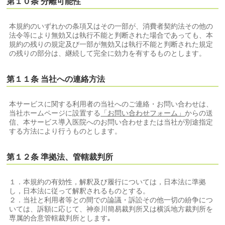
第１０条 分離可能性
本規約のいずれかの条項又はその一部が、消費者契約法その他の
法令等により無効又は執行不能と判断された場合であっても、本
規約の残りの規定及び一部が無効又は執行不能と判断された規定
の残りの部分は、継続して完全に効力を有するものとします。
第１１条 当社への連絡方法
本サービスに関する利用者の当社へのご連絡・お問い合わせは、
当社ホームページに設置する
「お問い合わせフォーム」
からの送
信、本サービス導入医院へのお問い合わせまたは当社が別途指定
する方法により行うものとします。
第１２条 準拠法、管轄裁判所
１．本規約の有効性，解釈及び履行については，日本法に準拠
し，日本法に従って解釈されるものとする。
２．当社と利用者等との間での論議・訴訟その他一切の紛争につ
いては、訴額に応じて、神奈川簡易裁判所又は横浜地方裁判所を
専属的合意管轄裁判所とします｡