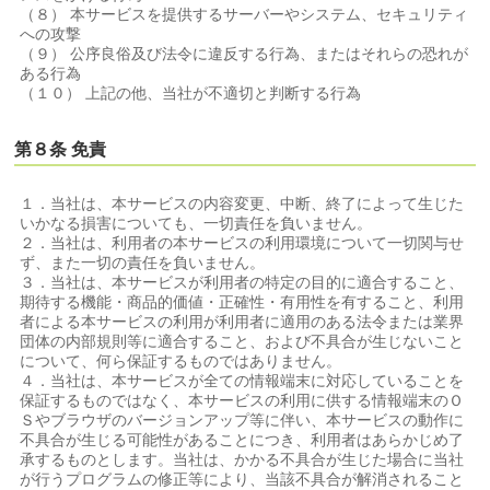
（８） 本サービスを提供するサーバーやシステム、セキュリティ
への攻撃
（９） 公序良俗及び法令に違反する行為、またはそれらの恐れが
ある行為
（１０） 上記の他、当社が不適切と判断する行為
第８条 免責
１．当社は、本サービスの内容変更、中断、終了によって生じた
いかなる損害についても、一切責任を負いません。
２．当社は、利用者の本サービスの利用環境について一切関与せ
ず、また一切の責任を負いません。
３．当社は、本サービスが利用者の特定の目的に適合すること、
期待する機能・商品的価値・正確性・有用性を有すること、利用
者による本サービスの利用が利用者に適用のある法令または業界
団体の内部規則等に適合すること、および不具合が生じないこと
について、何ら保証するものではありません。
４．当社は、本サービスが全ての情報端末に対応していることを
保証するものではなく、本サービスの利用に供する情報端末のＯ
Ｓやブラウザのバージョンアップ等に伴い、本サービスの動作に
不具合が生じる可能性があることにつき、利用者はあらかじめ了
承するものとします。当社は、かかる不具合が生じた場合に当社
が行うプログラムの修正等により、当該不具合が解消されること